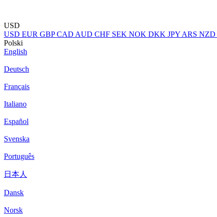
USD
USD
EUR
GBP
CAD
AUD
CHF
SEK
NOK
DKK
JPY
ARS
NZD
Polski
English
Deutsch
Français
Italiano
Español
Svenska
Português
日本人
Dansk
Norsk