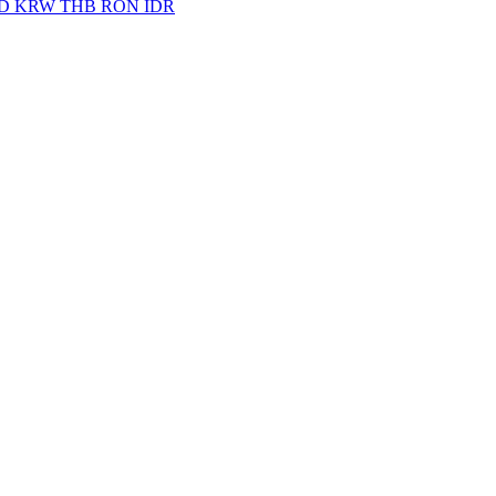
D
KRW
THB
RON
IDR