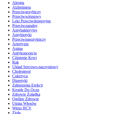
Alergia
Alzheimera
Przeciwgrzybiczy
Przeciwwirusowy
Leki Przeciwdepresyjne
Przeciwzapalny
Antybakteryjny
Antybiotyki
Przeciwpasożytniczy
Artretyzm
Astma
Antykoncepcja
Ciśnienie Krwi
Rak
Układ Sercowo-naczyniowy
Cholesterol
Cukrzyca
Diuretyki
Zaburzenia Erekcji
Krople Do Oczu
Zdrowie Żołądka
Ogólne Zdrowie
Utrata Włosów
Wirus HCV
Zioła