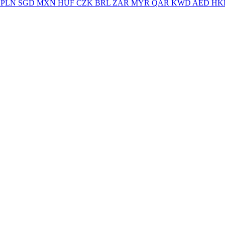
PLN
SGD
MXN
HUF
CZK
BRL
ZAR
MYR
QAR
KWD
AED
HK