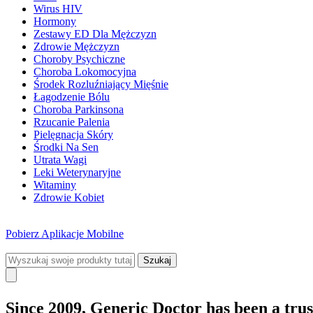
Wirus HIV
Hormony
Zestawy ED Dla Mężczyzn
Zdrowie Mężczyzn
Choroby Psychiczne
Choroba Lokomocyjna
Środek Rozluźniający Mięśnie
Łagodzenie Bólu
Choroba Parkinsona
Rzucanie Palenia
Pielęgnacja Skóry
Środki Na Sen
Utrata Wagi
Leki Weterynaryjne
Witaminy
Zdrowie Kobiet
Pobierz
Aplikacje Mobilne
Szukaj
Since 2009, Generic Doctor
has been a trus