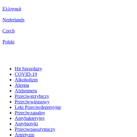
Ελληνικά
Nederlands
Czech
Polski
Hit Sprzedaży
COVID-19
Alkoholizm
Alergia
Alzheimera
Przeciwgrzybiczy
Przeciwwirusowy
Leki Przeciwdepresyjne
Przeciwzapalny
Antybakteryjny
Antybiotyki
Przeciwpasożytniczy
Artretyzm