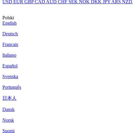
USD
EUR
GBP
CAD
AUD
CHF
SEK
NOK
DKK
JPY
ARS
NZD
Polski
English
Deutsch
Français
Italiano
Español
Svenska
Português
日本人
Dansk
Norsk
Suomi