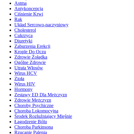
Astma
Antykoncepcja
Ciśnienie Krwi
Rak
Układ Sercowo-naczyniowy
Cholesterol
Cukrzyca
Diuretyki
Zaburzenia Erekcji
Krople Do Oczu
Zdrowie Żołądka
Ogólne Zdrowie
Utrata Włosów
Wirus HCV
Zioła
Wirus HIV
Hormony
Zestawy ED Dla Mężczyzn
Zdrowie Mężczyzn
Choroby Psychiczne
Choroba Lokomocyjna
Środek Rozluźniający Mięśnie
Łagodzenie Bólu
Choroba Parkinsona
Rzucanie Palenia